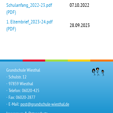
Schulanfang_2022-23.pdf
07.10.2022
(PDF)
1. Elternbrief_2023-24.pdf
28.09.2023
(PDF)
Grundschule Wiesthal
∙ Schulstr. 12
∙ 97859 Wiesthal
∙ Telefon: 06020-425
∙ Fax: 06020-2877
∙ E-Mail:
post@grundschule-wiesthal.de